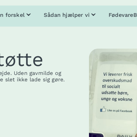
Open Gør en forskel
Open Sådan hjælp
n forskel
Sådan hjælper vi
Fødevare
tøtte
bejde. Uden gavmilde og
 slet ikke lade sig gøre.