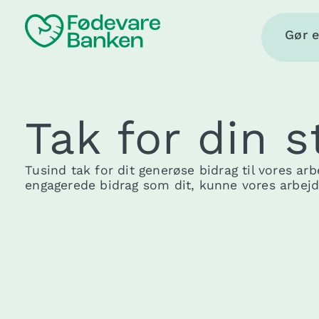
Gå
til
Gør e
indholdet
Tak for din s
Tusind
tak
for dit generøse
bidrag
til vores ar
engagerede
bidrag
som dit, kunne vores arbejde