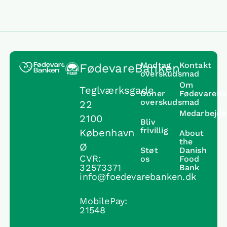
Modtag
Kontakt
FødevareBanken
overskudsmad
Om
Teglværksgade
Doner
FødevareB
overskudsmad
22
Medarbejde
2100
Bliv
frivillig
København
About
the
Ø
Støt
Danish
CVR:
os
Food
32573371
Bank
info@foedevarebanken.dk
MobilePay:
21548